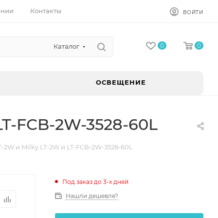
ании
Контакты
ВОЙТИ
0
0
Каталог
ОСВЕЩЕНИЕ
 LT-FCB-2W-3528-60L
T-2W и Milky LT-2W и LT-FCB-2W-3528-60L
Под заказ до 3-х дней
Нашли дешевле?