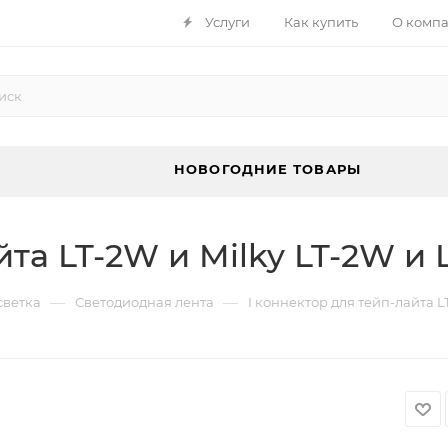
Услуги
Как купить
О комп
НОВОГОДНИЕ ТОВАРЫ
йта LT-2W и Milky LT-2W и
—
—
светка
Светодиодная лента
I коннектор для тейп-лайта L