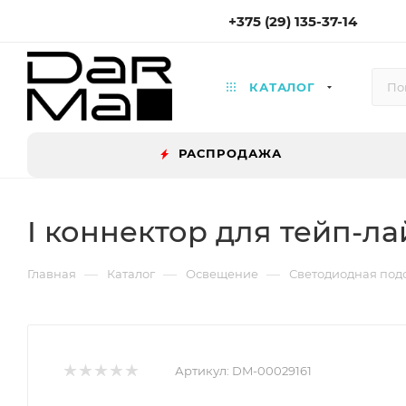
+375 (29) 135-37-14
КАТАЛОГ
РАСПРОДАЖА
I коннектор для тейп-ла
—
—
—
Главная
Каталог
Освещение
Светодиодная под
Артикул:
DM-00029161