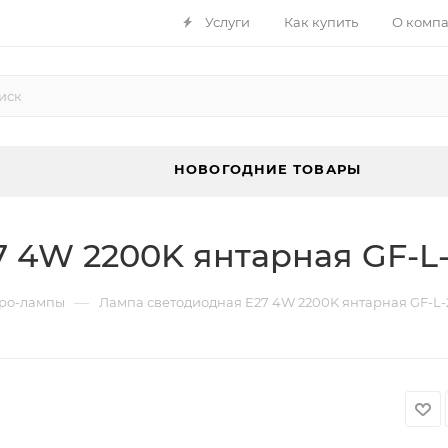
Услуги
Как купить
О комп
НОВОГОДНИЕ ТОВАРЫ
 4W 2200K янтарная GF-L-
—
ро-лампы
Лампа светодиодная Е27 4W 2200K янтарная GF-L-