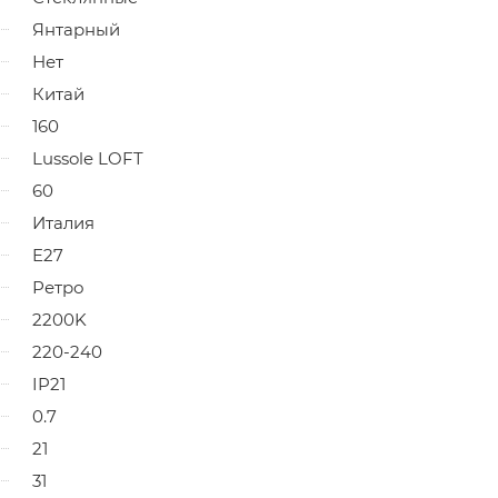
Янтарный
Нет
Китай
160
Lussole LOFT
60
Италия
E27
Ретро
2200K
220-240
IP21
0.7
21
31