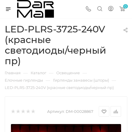
0
LED-PLRS-3725-240V
(красные
светодиоды/черный
пр)
—
—
—
Главная
Каталог
Освещение
—
—
Елочные гирлянды
Гирлянды занавесы (шторы)
LED-PLRS-3725-240V (красные светодиоды/черный пр)
Артикул:
DM-00028867