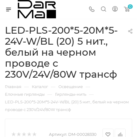
0
LED-PLS-200*5-20M*5-
24V-W/BL (20) 5 нит.,
белый на черном
проводе с
230V/24V/80W трансф
—
—
—
Главная
Каталог
Освещение
—
—
Елочные гирлянды
Гирлянды-нить
LED-PLS-200*5-20M*5-24V-W/BL (20) 5 нит., белый на черном
проводе с 230V/24V/80W трансф
Артикул:
DM-00028330