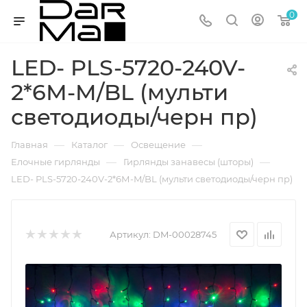
0
LED- PLS-5720-240V-
2*6М-M/BL (мульти
светодиоды/черн пр)
—
—
—
Главная
Каталог
Освещение
—
—
Елочные гирлянды
Гирлянды занавесы (шторы)
LED- PLS-5720-240V-2*6М-M/BL (мульти светодиоды/черн пр)
Артикул:
DM-00028745