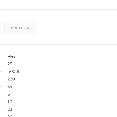
ДОСТАВКА
Flesi
25
40000
220
54
6
1,6
23
24