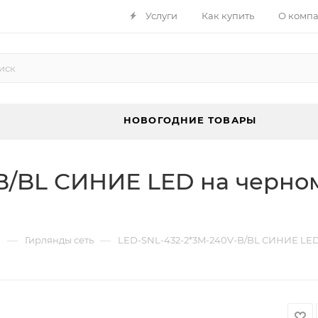
Услуги
Как купить
О комп
НОВОГОДНИЕ ТОВАРЫ
B/BL СИНИЕ LED на чернo
—
—
ы
Гирлянды сеть
LED-SNL-432-2*3M-240V-B/BL СИНИЕ LED