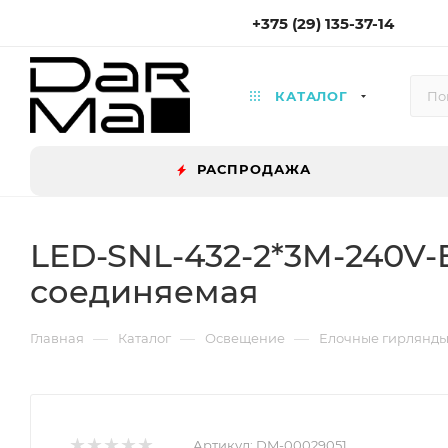
+375 (29) 135-37-14
КАТАЛОГ
РАСПРОДАЖА
LED-SNL-432-2*3M-240V-
соединяемая
—
—
—
Главная
Каталог
Освещение
Елочные гирлянд
Артикул:
DM-00029051