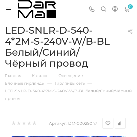
0
LED-SNLR-D-540-
4*2M-S-240V-W/B-BL
Белый/Синий/
Чёрный провод
—
—
—
Главная
Каталог
Освещение
—
—
Елочные гирлянды
Гирлянды сеть
LED-SNLR-D-540-4*2M-S-240V-W/B-BL Белый/Синий/Чёрный
провод
Артикул:
DM-00029047