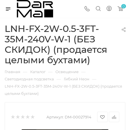
0
LNH-FX-2W-0.5-3FT-
35M-240V-W-1 (БЕЗ
СКИДОК) (продается
целыми бухтами)
—
—
—
Главная
Каталог
Освещение
—
—
Светодиодная подсветка
Гибкий Неон
LNH-FX-2W-0.5-3FT-35M-240V-W-1 (БЕЗ СКИДОК) (продается
целыми бухтами)
Артикул:
DM-00027914