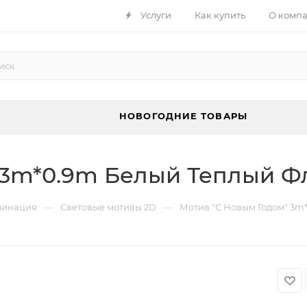
Услуги
Как купить
О комп
НОВОГОДНИЕ ТОВАРЫ
" 3m*0.9m Белый Теплый
—
—
минация
Световые мотивы 2D
Мотив "С Новым Годом" 3