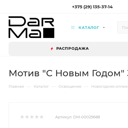
+375 (29) 135-37-14
КАТАЛОГ
РАСПРОДАЖА
Мотив "С Новым Годом
—
—
—
Главная
Каталог
Освещение
Новогодняя иллю
Артикул:
DM-00029688