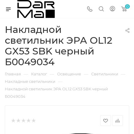
0
Накладной
светильник ЭРА OL12
GX53 SBK черный
Б0049034
—
—
—
—
Главная
Каталог
Освещение
Светильники
—
Накладные светильники
Накладной светильник ЭРА OL12 GX53 SBK черный
Б0049034