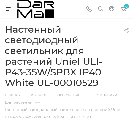
0
Настенный
светодиодный
светильник для
растений Uniel ULI-
P43-35W/SPBX IP40
White UL-00010529
—
—
—
—
Главная
Каталог
Освещение
Светильники
—
Для растений
Настенный светодиодный светильник для растений Uniel
ULI-P43-35W/SPBX IP40 White UL-00010529