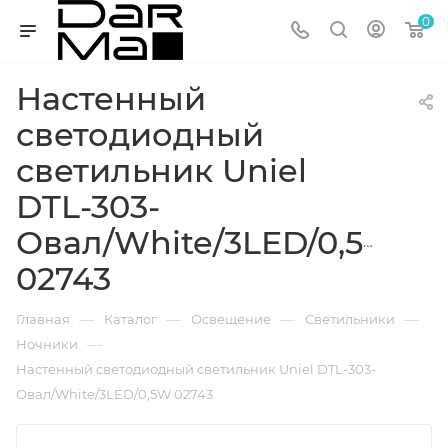
0
Настенный
светодиодный
светильник Uniel
DTL-303-
Овал/White/3LED/0,5W
02743
—
—
—
—
Главная
Каталог
Освещение
Светильники
—
Ночники
Настенный светодиодный светильник Uniel DTL-303-
Овал/White/3LED/0,5W 02743