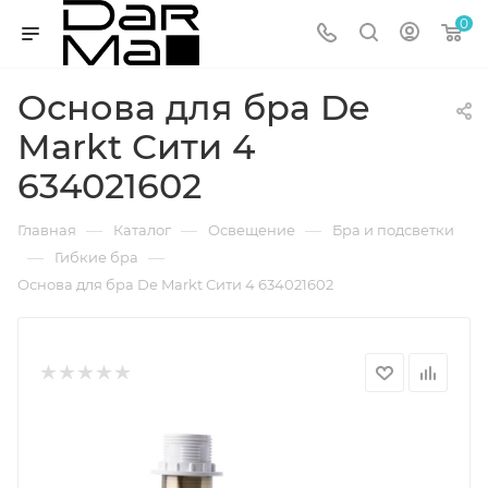
0
Основа для бра De
Markt Сити 4
634021602
—
—
—
Главная
Каталог
Освещение
Бра и подсветки
—
—
Гибкие бра
Основа для бра De Markt Сити 4 634021602