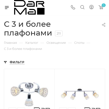
0
С 3 и более
плафонами
211
—
—
—
—
Главная
Каталог
Освещение
Споты
С 3 и более плафонами
ФИЛЬТР