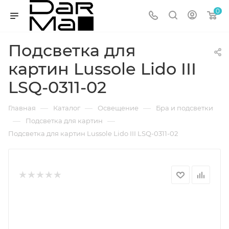
0
Подсветка для
картин Lussole Lido III
LSQ-0311-02
—
—
—
Главная
Каталог
Освещение
Бра и подсветки
—
—
Подсветка для картин
Подсветка для картин Lussole Lido III LSQ-0311-02