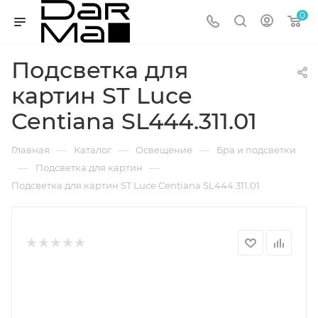
0
Подсветка для
картин ST Luce
Centiаna SL444.311.01
—
—
—
Главная
Каталог
Освещение
Бра и подсветки
—
—
Подсветка для картин
Подсветка для картин ST Luce Centiаna SL444.311.01