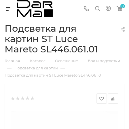
0
Подсветка для
картин ST Luce
Mareto SL446.061.01
—
—
—
Главная
Каталог
Освещение
Бра и подсветки
—
—
Подсветка для картин
Подсветка для картин ST Luce Mareto SL446.061.01