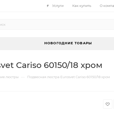
Услуги
Как купить
О комп
НОВОГОДНИЕ ТОВАРЫ
et Cariso 60150/18 хром
—
ие люстры
Подвесная люстра Eurosvet Cariso 60150/18 хром