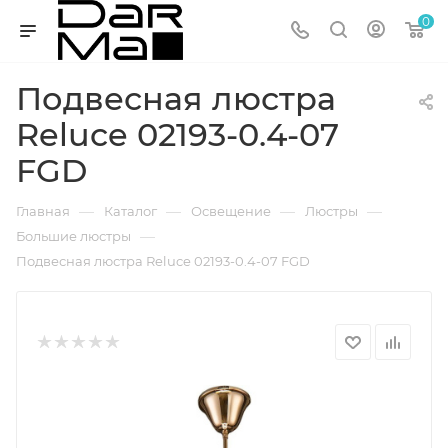
0
Подвесная люстра
Reluce 02193-0.4-07
FGD
—
—
—
—
Главная
Каталог
Освещение
Люстры
—
Большие люстры
Подвесная люстра Reluce 02193-0.4-07 FGD