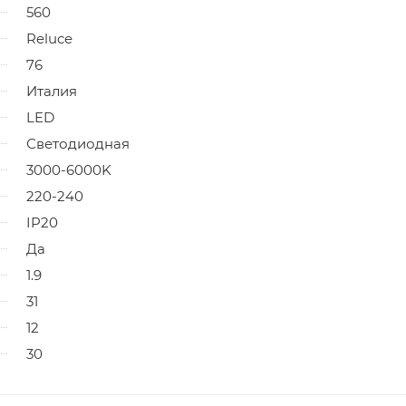
560
Reluce
76
Италия
LED
Светодиодная
3000-6000K
220-240
IP20
Да
1.9
31
12
30