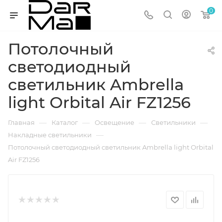
0
Потолочный
светодиодный
светильник Ambrella
light Orbital Air FZ1256
—
—
—
—
Главная
Каталог
Освещение
Светильники
—
Накладные светильники
Потолочный светодиодный светильник Ambrella light Orbital
Air FZ1256