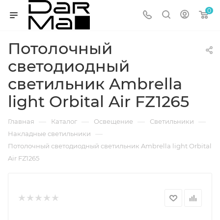
0
Потолочный
светодиодный
светильник Ambrella
light Orbital Air FZ1265
—
—
—
—
Главная
Каталог
Освещение
Светильники
—
Накладные светильники
Потолочный светодиодный светильник Ambrella light Orbital
Air FZ1265