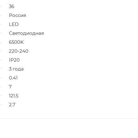
36
Россия
LED
Светодиодная
6500K
220-240
IP20
3 года
0.41
7
121.5
2.7