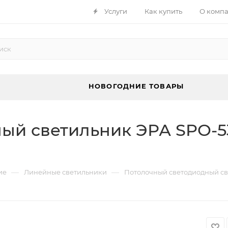
Услуги
Как купить
О комп
НОВОГОДНИЕ ТОВАРЫ
ый светильник ЭРА SPO-53
—
—
ие
Линейные светильники
Потолочный светодиодный св