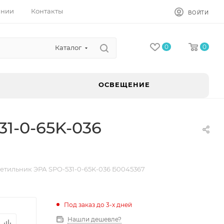
ании
Контакты
ВОЙТИ
0
0
Каталог
ОСВЕЩЕНИЕ
1-0-65K-036
етильник ЭРА SPO-531-0-65K-036 Б0045367
Под заказ до 3-х дней
Нашли дешевле?