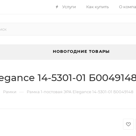
Услуги
Как купить
О комп
НОВОГОДНИЕ ТОВАРЫ
egance 14-5301-01 Б004914
—
Рамки
Рамка 1-постовая ЭРА Elegance 14-5301-01 Б0049148