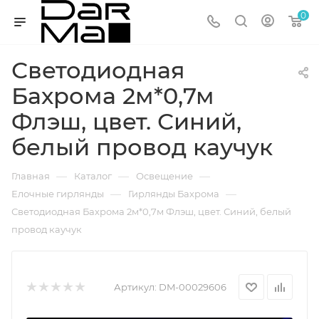
0
Светодиодная
Бахрома 2м*0,7м
Флэш, цвет. Синий,
белый провод каучук
—
—
—
Главная
Каталог
Освещение
—
—
Елочные гирлянды
Гирлянды Бахрома
Светодиодная Бахрома 2м*0,7м Флэш, цвет. Синий, белый
провод каучук
Артикул:
DM-00029606