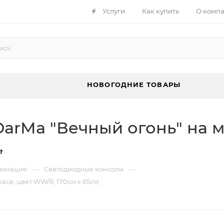
Услуги
Как купить
О комп
НОВОГОДНИЕ ТОВАРЫ
arMa "Вечный огонь" на м
,
—
—
минация
Светодиодные консоли
се, цвет:WW/R, 170см х 65см,