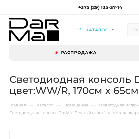
+375 (29) 135-37-14
КАТАЛОГ
РАСПРОДАЖА
Светодиодная консоль D
цвет:WW/R, 170см х 65см
—
—
—
Главная
Каталог
Освещение
Новогодняя иллю
Светодиодная консоль DarMa "Вечный огонь" на металлокарка