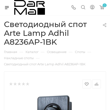
0
Светодиодный спот
Arte Lamp Adhil
A8236AP-1BK
—
—
—
—
Главная
Каталог
Освещение
Споты
—
Накладные споты
Светодиодный спот Arte Lamp Adhil A8236AP-1BK