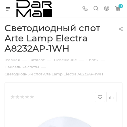
0
Светодиодный спот
Arte Lamp Electra
A8232AP-1WH
—
—
—
—
Главная
Каталог
Освещение
Споты
—
Накладные споты
Светодиодный спот Arte Lamp Electra A8232AP-1WH