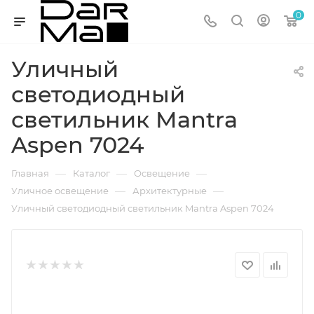
0
Уличный
светодиодный
светильник Mantra
Aspen 7024
—
—
—
Главная
Каталог
Освещение
—
—
Уличное освещение
Архитектурные
Уличный светодиодный светильник Mantra Aspen 7024