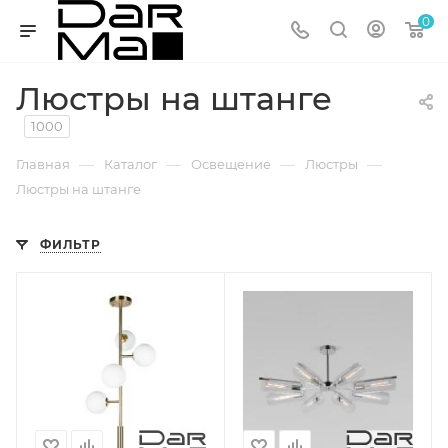
0
Люстры на штанге
1000
—
—
—
—
Главная
Каталог
Освещение
Люстры
Люстры на штанге
ФИЛЬТР