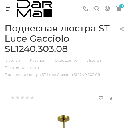
0
Подвесная люстра ST
Luce Gacciolo
SL1240.303.08
—
—
—
—
Главная
Каталог
Освещение
Люстры
—
Люстры на штанге
Подвесная люстра ST Luce Gacciolo SL1240.303.08