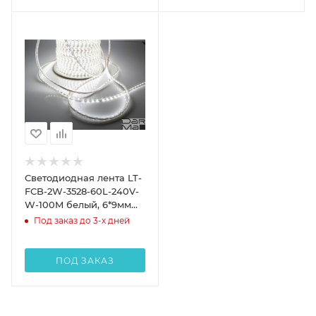
Светодиодная лента LT-
FCB-2W-3528-60L-240V-
W-100M белый, 6*9мм
new 2016
Под заказ до 3-х дней
ПОД ЗАКАЗ