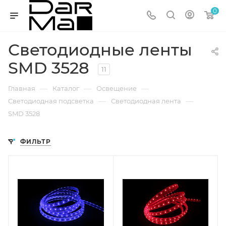
0
Светодиодные ленты
SMD 3528
11
—
—
—
Главная
Каталог
Освещение
—
—
Светодиодная подсветка
Светодиодная лента
SMD 3528
ФИЛЬТР